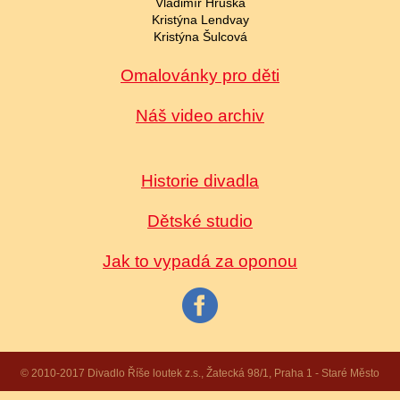
Vladimír Hruška
Kristýna Lendvay
Kristýna Šulcová
Omalovánky pro děti
Náš video archiv
Historie divadla
Dětské studio
Jak to vypadá za oponou
© 2010-2017 Divadlo Říše loutek z.s., Žatecká 98/1, Praha 1 - Staré Město