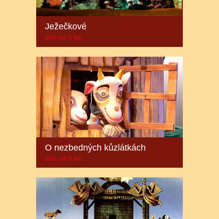
Ježečkové
děti od 3 let
O nezbedných kůzlátkách
děti od 3 let