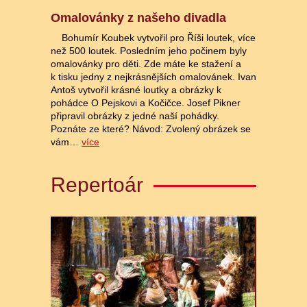
Omalovánky z našeho divadla
Bohumír Koubek vytvořil pro Říši loutek, více
než 500 loutek. Posledním jeho počinem byly
omalovánky pro děti. Zde máte ke stažení a
k tisku jedny z nejkrásnějších omalovánek. Ivan
Antoš vytvořil krásné loutky a obrázky k
pohádce O Pejskovi a Kočičce. Josef Pikner
připravil obrázky z jedné naší pohádky.
Poznáte ze které? Návod: Zvolený obrázek se
vám…
více
Repertoár