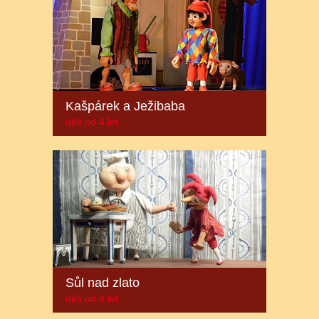
Kašpárek a Ježibaba
děti od 4 let
Sůl nad zlato
děti od 4 let