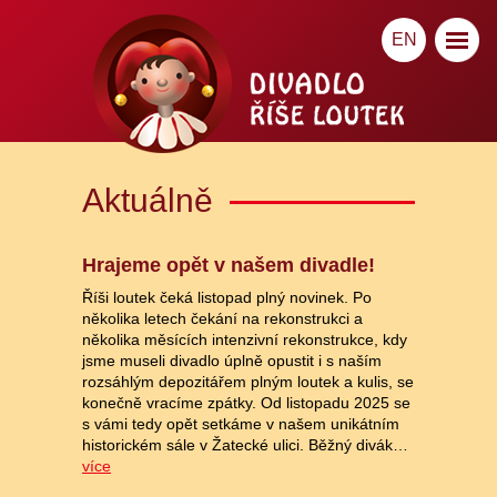
EN
Aktuálně
Hrajeme opět v našem divadle!
Říši loutek čeká listopad plný novinek. Po
několika letech čekání na rekonstrukci a
několika měsících intenzivní rekonstrukce, kdy
jsme museli divadlo úplně opustit i s naším
rozsáhlým depozitářem plným loutek a kulis, se
konečně vracíme zpátky. Od listopadu 2025 se
s vámi tedy opět setkáme v našem unikátním
historickém sále v Žatecké ulici. Běžný divák…
více