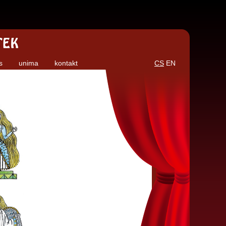
s
unima
kontakt
CS
EN