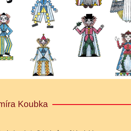
míra Koubka