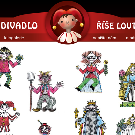
fotogalerie
napište nám
o ná