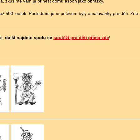
la, zkusíme vám je přinést domů aspoň jako obrázky.
než 500 loutek. Posledním jeho počinem byly omalovánky pro děti. Zde 
bí,
další najdete spolu se
soutěží pro děti přímo zde
!