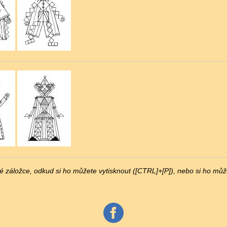
záložce, odkud si ho můžete vytisknout ([CTRL]+[P]), nebo si ho můžet