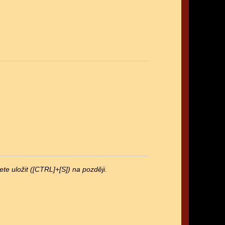
e uložit ([CTRL]+[S]) na později.