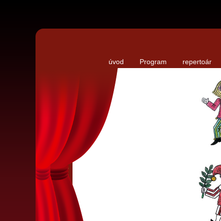
úvod
Program
repertoár