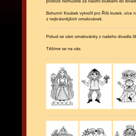
protože nemůžete za našimi loutkami do divad
Bohumír Koubek vytvořil pro Říši loutek, více 
z nejkrásnějších omalovánek.
Pokud se vám omalovánky z našeho divadla lí
Těšíme se na vás.